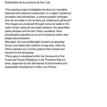
Sustentable de la provincia de San Luis.
This ongoing project investigates territory as a sensitive,
historical and relational construction. In a region marked by
circulation and extractivism, a central question emerges:
how do we relate to the territory we inhabit and call home?
The images are produced through nocturnal walks in the
native forest, along the boundary between the desertified
saline pampas and the low Chaco woodland. Here
photography operates as an act of presence rather than
simple documentation.
Moonlight, fire and artificial light function as opposing
forces: one follows the rhythms of long time, while the
others appears as a human gesture that reveals and
transforms the landscape.
This project is developed within the framework of the
Fuera del Tiempo Residency in the Protected Natural
Area, supported by the Secretariat of Environment and
Sustainable Development of San Luis Provinc