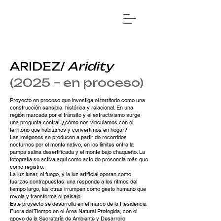
ARIDEZ/
Aridity
(2025 – en proceso)
Proyecto en proceso que investiga el territorio como una
construcción sensible, histórica y relacional. En una
región marcada por el tránsito y el extractivismo surge
una pregunta central: ¿cómo nos vinculamos con el
territorio que habitamos y convertimos en hogar?
Las imágenes se producen a partir de recorridos
nocturnos por el monte nativo, en los límites entre la
pampa salina desertificada y el monte bajo chaqueño. La
fotografía se activa aquí como acto de presencia más que
como registro.
La luz lunar, el fuego, y la luz artificial operan como
fuerzas contrapuestas: una responde a los ritmos del
tiempo largo, las otras irrumpen como gesto humano que
revela y transforma el paisaje.
Este proyecto se desarrolla en el marco de la Residencia
Fuera del Tiempo en el Área Natural Protegida, con el
apoyo de la Secretaría de Ambiente y Desarrollo